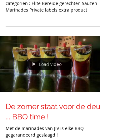
6 categoriën !
Meer dan 100 producten onderverdeeld in 5
categoriën : Elite Bereide gerechten Sauzen
Marinades Private labels extra product
Load video
De zomer staat voor de deur
... BBQ time !