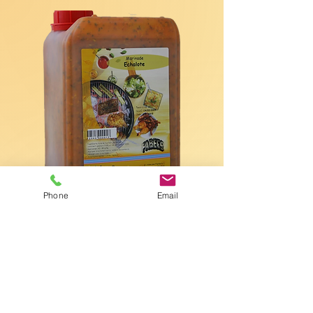
Phone
Email
Code de l'article: 712
Type: bidon
Poids net: 2.9 kg
EAN HE
05412543000372