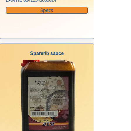
EAN HE
05412543000624
Specs
Sparerib sauce