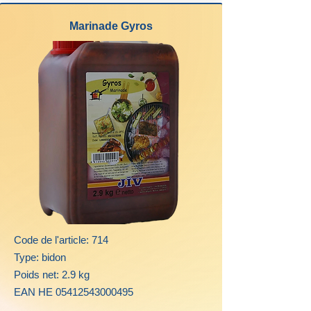
Marinade Gyros
Code de l'article: 714
Type: bidon
Poids net: 2.9 kg
EAN HE
05412543000495